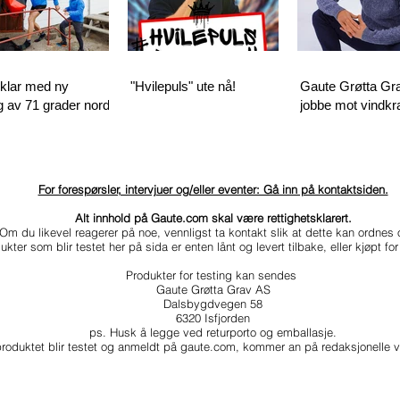
klar med ny
"Hvilepuls" ute nå!
Gaute Grøtta Gra
 av 71 grader nord
jobbe mot vindkra
For forespørsler, intervjuer og/eller eventer: Gå inn på kontaktsiden.
Alt innhold på Gaute.com skal være rettighetsklarert.
Om du likevel reagerer på noe, vennligst ta kontakt slik at dette kan ordnes 
ukter som blir testet her på sida er enten lånt og levert tilbake, eller kjøpt f
Produkter for testing kan sendes
Gaute Grøtta Grav AS
Dalsbygdvegen 58
6320 Isfjorden
ps. Husk å legge ved returporto og emballasje.
oduktet blir testet og anmeldt på gaute.com, kommer an på redaksjonelle vu