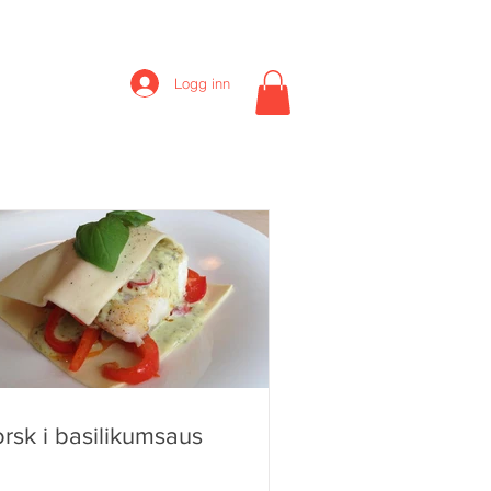
Logg inn
Event
More
rsk i basilikumsaus