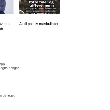
v skal
Ja til positiv maskulinitet
ft
opp i.
or egne penger.
rderinger.