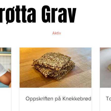
røtta Grav
Butikk
Aktiv
TV
Oppskriften på Knekkebrød
To