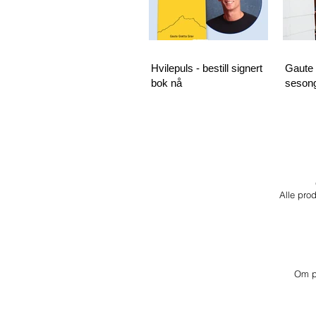
Hvilepuls - bestill signert
Gaute 
bok nå
sesong
Alle prod
Om pr