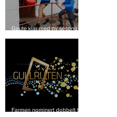
Gaute klar med ny sesong
av 71 grader nord
Farmen nominert dobbelt til
Gullruten