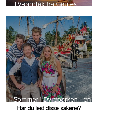
TV-opptak fra Gautes
lanseringskonsert
Sommer i Dyreparken - en
suksess
Har du lest disse sakene?