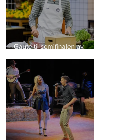
Gaute til semifinalen av
"Masterchef"