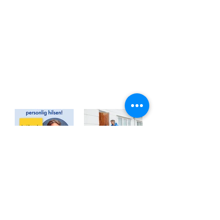
Hvilepuls -
Gaute klar
bestill
med ny
signert bok
sesong av
nå
71 grader