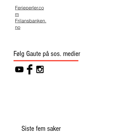
Ferieperler.co
m
Frilansbanken.
no
Følg Gaute på sos. medier
Siste fem saker