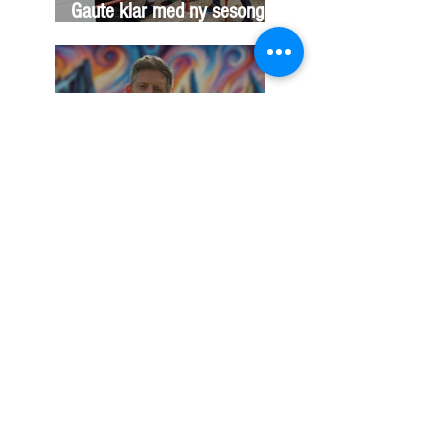
Gaute klar med ny sesong
av 71 grader nord
"Hvilepuls" ute nå!