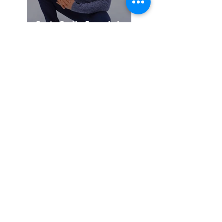
Gaute Grøtta Grav skal
jobbe mot vindkraft
Ja til positiv maskulinitet
Har du lest disse sakene?