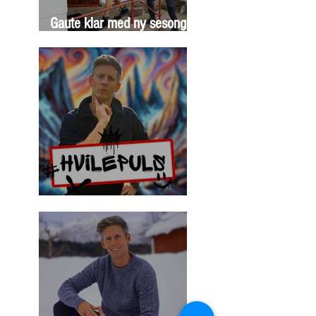
Gaute klar med ny sesong
av 71 grader nord
"Hvilepuls" ute nå!