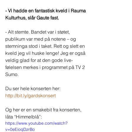
- Vi hadde en fantastisk kveld i Rauma 
Kulturhus, slår Gaute fast.
- Alt stemte. Bandet var i støtet, 
publikum var med på notene – og 
stemninga stod i taket. Rett og slett en 
kveld jeg vil huske lenge! Jeg er også 
veldig glad for at den gode live-
følelsen merkes i programmet på TV 2 
Sumo. 
Du ser hele konserten her: 
http://bit.ly/gardskonsert
Og her er en smakebit fra konserten, 
låta “Himmelblå”: 
https://www.youtube.com/watch?
v=0eEioqDzrBo