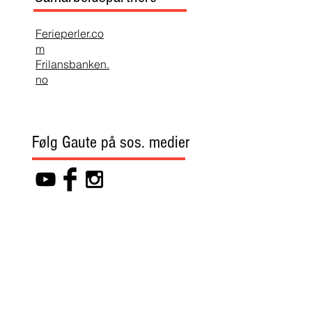
Ferieperler.co
m
Frilansbanken.
no
Følg Gaute på sos. medier