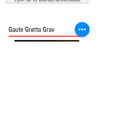
"...kongen av hvilepuls"
Trykk her for eventer/henvendelser
Gaute Grøtta Grav