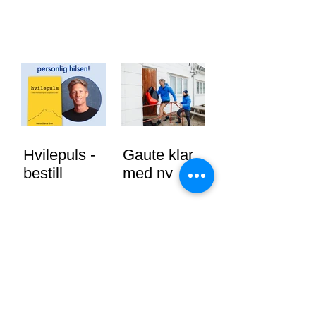
Hvilepuls -
Gaute klar
bestill
med ny
signert bok
sesong av
nå
71 grader
nord
"Hvilepuls"
Gaute