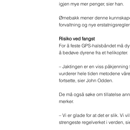
igjen mye mer penger, sier han.  
Ørnebakk mener denne kunnskapen e
forvaltning og nye erstatnigsregler
Risiko ved fangst 
For å feste GPS-halsbåndet må dyr
å bedøve dyrene fra et helikopter. 
– Jaktingen er en viss påkjenning f
vurderer hele tiden metodene våre,
fortsette, sier John Odden.  
De må også søke om tillatelse anne
merker.  
– Vi er glade for at det er slik. Vi
strengeste regelverket i verden, si