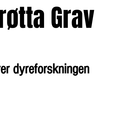
røtta Grav
Butikk
Aktiv
TV
er dyreforskningen