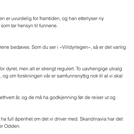
r uvurdelig for framtiden, og han etterlyser ny 
 som tar hensyn til funnene.  
ene bedøves. Som du ser i «Villdyrlegen», så er det vanlig 
 
or dyret, men alt er strengt regulert. To uavhengige utvalg 
 og om forskningen vår er samfunnsnyttig nok til at vi skal 
thvert år, og de må ha godkjenning før de reiser ut og 
 vil ha full åpenhet om det vi driver med. Skandinavia har det 
er Odden.  