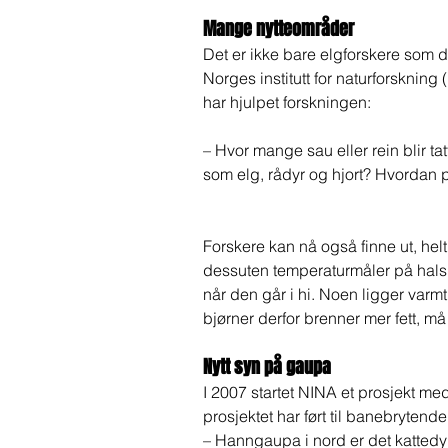
Mange nytteområder 
Det er ikke bare elgforskere som 
Norges institutt for naturforskni
har hjulpet forskningen:  
– Hvor mange sau eller rein blir tat
som elg, rådyr og hjort? Hvordan p
Forskere kan nå også finne ut, helt
dessuten temperaturmåler på hals
når den går i hi. Noen ligger varm
bjørner derfor brenner mer fett, må d
Nytt syn på gaupa 
I 2007 startet NINA et prosjekt m
prosjektet har ført til banebryten
– Hanngaupa i nord er det kattedyr