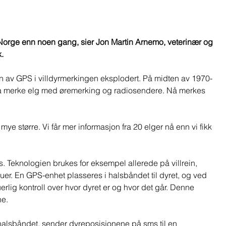
 Norge enn noen gang, sier Jon Martin Arnemo, veterinær og 
. 
n av GPS i villdyrmerkingen eksplodert. På midten av 1970-
d å merke elg med øremerking og radiosendere. Nå merkes 
e større. Vi får mer informasjon fra 20 elger nå enn vi fikk 
s. Teknologien brukes for eksempel allerede på villrein, 
sauer. En GPS-enhet plasseres i halsbåndet til dyret, og ved 
uerlig kontroll over hvor dyret er og hvor det går. Denne 
e.  
 halsbåndet, sender dyreposisjonene på sms til en 