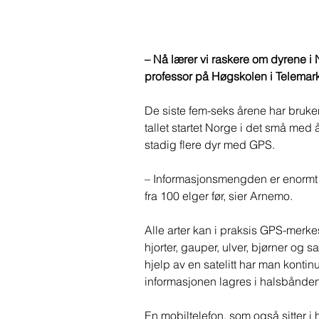
– Nå lærer vi raskere om dyrene i
professor på Høgskolen i Telemark
De siste fem-seks årene har bruke
tallet startet Norge i det små me
stadig flere dyr med GPS. 
– Informasjonsmengden er enormt my
fra 100 elger før, sier Arnemo.  
Alle arter kan i praksis GPS-merke
hjorter, gauper, ulver, bjørner og 
hjelp av en satelitt har man kontin
informasjonen lagres i halsbånden
En mobiltelefon, som også sitter i