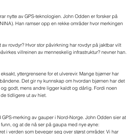
drar nytte av GPS-teknologien. John Odden er forsker på 
ng (NINA). Han ramser opp en rekke områder hvor merkingen 
t av rovdyr? Hvor stor påvirkning har rovdyr på jaktbar vilt 
åvirkes villreinen av menneskelig infrastruktur? nevner han. 
 eksakt, yttergrensene for et ulverevir. Mange bjørner har 
båndene. Det gir ny kunnskap om hvordan bjørnen har det 
t og godt, mens andre ligger kaldt og dårlig. Fordi noen 
e tidligere ut av hiet.  
ed GPS-merking av gauper i Nord-Norge. John Odden sier at 
de funn, og at de nå ser på gaupa med nye øyne:  
et i verden som beveger seg over størst områder. Vi har 