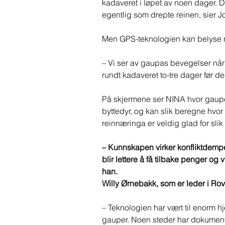
kadaveret i løpet av noen dager. D
egentlig som drepte reinen, sier 
Men GPS-teknologien kan belyse n
– Vi ser av gaupas bevegelser når
rundt kadaveret to-tre dager før de 
På skjermene ser NINA hvor gaupene
byttedyr, og kan slik beregne hvor
reinnæringa er veldig glad for slik
– Kunnskapen virker konfliktdempen
blir lettere å få tilbake penger og 
han. 
Willy Ørnebakk, som er leder i Rov
– Teknologien har vært til enorm h
gauper. Noen steder har dokumentas