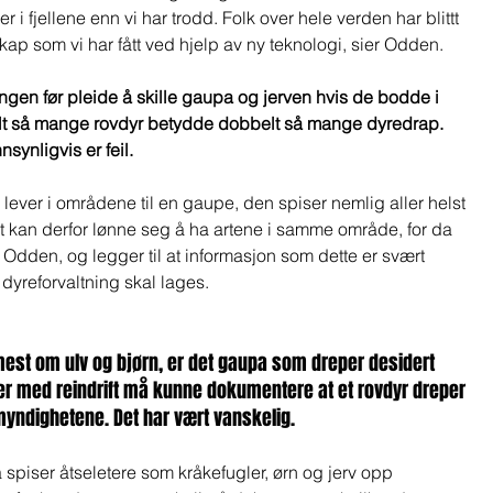
i fjellene enn vi har trodd. Folk over hele verden har blittt 
kap som vi har fått ved hjelp av ny teknologi, sier Odden.  
ingen før pleide å skille gaupa og jerven hvis de bodde i 
 så mange rovdyr betydde dobbelt så mange dyredrap. 
synligvis er feil. 
lever i områdene til en gaupe, den spiser nemlig aller helst 
t kan derfor lønne seg å ha artene i samme område, for da 
 Odden, og legger til at informasjon som dette er svært 
dyreforvaltning skal lages.  
est om ulv og bjørn, er det gaupa som dreper desidert 
ver med reindrift må kunne dokumentere at et rovdyr dreper 
 myndighetene. Det har vært vanskelig.  
 spiser åtseletere som kråkefugler, ørn og jerv opp 