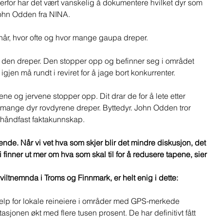
erfor har det vært vanskelig å dokumentere hvilket dyr som 
John Odden fra NINA.  
år, hvor ofte og hvor mange gaupa dreper.  
 den dreper. Den stopper opp og befinner seg i området 
igjen må rundt i reviret for å jage bort konkurrenter.  
 og jervene stopper opp. Dit drar de for å lete etter 
 mange dyr rovdyrene dreper. Byttedyr. John Odden tror 
 håndfast faktakunnskap.  
de. Når vi vet hva som skjer blir det mindre diskusjon, det 
vi finner ut mer om hva som skal til for å redusere tapene, sier 
viltnemnda i Troms og Finnmark, er helt enig i dette:
jelp for lokale reineiere i områder med GPS-merkede 
jonen økt med flere tusen prosent. De har definitivt fått 