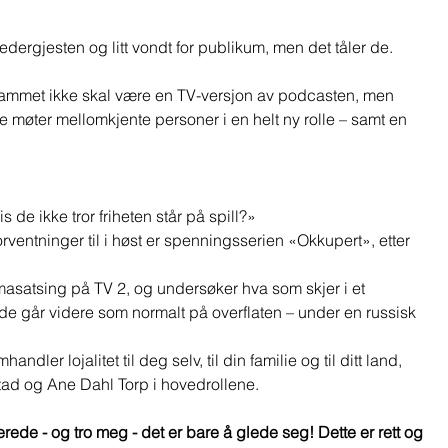
ledergjesten og litt vondt for publikum, men det tåler de. 
rammet ikke skal være en TV-versjon av podcasten, men 
e møter mellomkjente personer i en helt ny rolle – samt en 
s de ikke tror friheten står på spill?» 
orventninger til i høst er spenningsserien «Okkupert», etter 
asatsing på TV 2, og undersøker hva som skjer i et 
nde går videre som normalt på overflaten – under en russisk 
dler lojalitet til deg selv, til din familie og til ditt land, 
ad og Ane Dahl Torp i hovedrollene. 
erede - og tro meg - det er bare å glede seg! Dette er rett og 