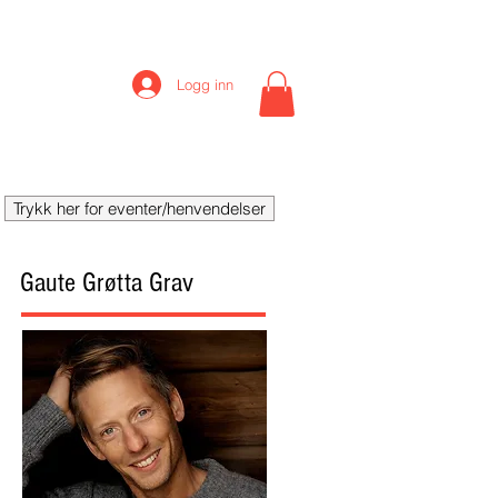
Logg inn
vent
More
Trykk her for eventer/henvendelser
Gaute Grøtta Grav