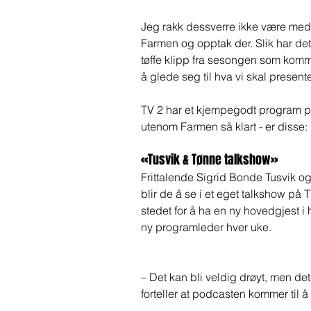
Jeg rakk dessverre ikke være med p
Farmen og opptak der. Slik har det v
tøffe klipp fra sesongen som kommer,
å glede seg til hva vi skal presente
TV 2 har et kjempegodt program på 
utenom Farmen så klart - er disse: 
«Tusvik & Tønne talkshow» 
Frittalende Sigrid Bonde Tusvik o
blir de å se i et eget talkshow på 
stedet for å ha en ny hovedgjest i 
ny programleder hver uke.
– Det kan bli veldig drøyt, men det
forteller at podcasten kommer ti