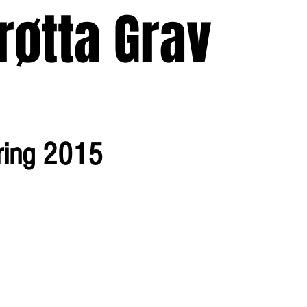
røtta Grav
Butikk
Aktiv
TV
E
ring 2015