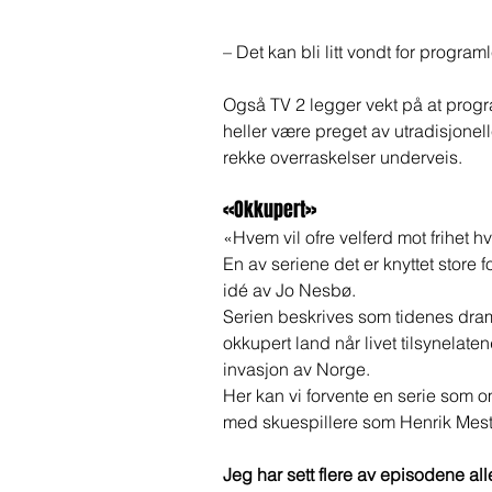
– Det kan bli litt vondt for program
Også TV 2 legger vekt på at prog
heller være preget av utradisjonell
rekke overraskelser underveis. 
«Okkupert» 
«Hvem vil ofre velferd mot frihet hvi
En av seriene det er knyttet store f
idé av Jo Nesbø. 
Serien beskrives som tidenes dram
okkupert land når livet tilsynelate
invasjon av Norge. 
Her kan vi forvente en serie som omhan
med skuespillere som Henrik Mest
Jeg har sett flere av episodene all