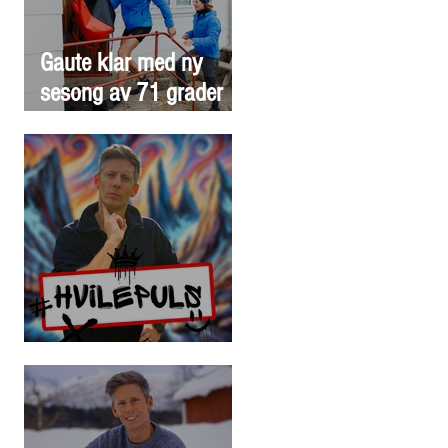
Gaute klar med ny
sesong av 71 grader
nord
"Hvilepuls" ute nå!