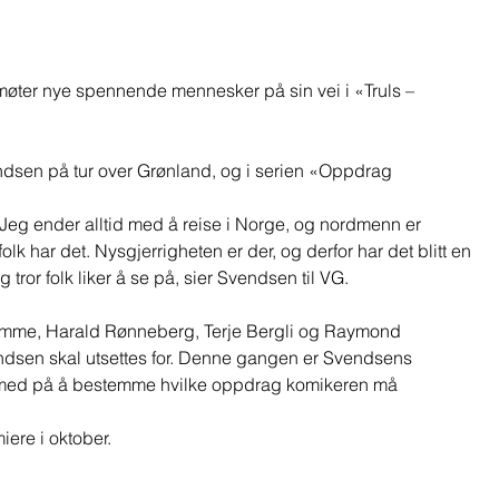
møter nye spennende mennesker på sin vei i «Truls – 
endsen på tur over Grønland, og i serien «Oppdrag 
ur. Jeg ender alltid med å reise i Norge, og nordmenn er 
lk har det. Nysgjerrigheten er der, og derfor har det blitt en 
eg tror folk liker å se på, sier Svendsen til VG. 
mme, Harald Rønneberg, Terje Bergli og Raymond 
sen skal utsettes for. Denne gangen er Svendsens 
g med på å bestemme hvilke oppdrag komikeren må 
ere i oktober.