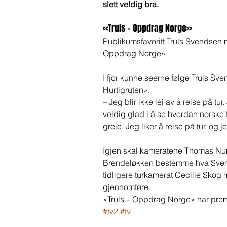
slett veldig bra.
«Truls – Oppdrag Norge» 
Publikumsfavoritt Truls Svendsen 
Oppdrag Norge».
I fjor kunne seerne følge Truls Sv
Hurtigruten». 
– Jeg blir ikke lei av å reise på t
veldig glad i å se hvordan norske fo
greie. Jeg liker å reise på tur, og j
Igjen skal kameratene Thomas Nu
Brendeløkken bestemme hva Svend
tidligere turkamerat Cecilie Sko
gjennomføre. 
«Truls – Oppdrag Norge» har premi
#tv2
#tv