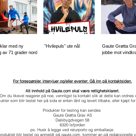
klar med ny
"Hvilepuls" ute nå!
Gaute Grøtta Gra
 av 71 grader nord
jobbe mot vindkra
For forespørsler, intervjuer og/eller eventer: Gå inn på kontaktsiden.
Alt innhold på Gaute.com skal være rettighetsklarert.
Om du likevel reagerer på noe, vennligst ta kontakt slik at dette kan ordnes 
ukter som blir testet her på sida er enten lånt og levert tilbake, eller kjøpt f
Produkter for testing kan sendes
Gaute Grøtta Grav AS
Dalsbygdvegen 58
6320 Isfjorden
ps. Husk å legge ved returporto og emballasje.
oduktet blir testet og anmeldt på gaute.com, kommer an på redaksjonelle vu