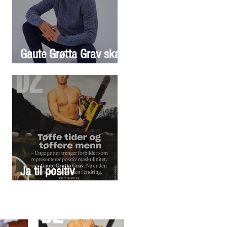
Gaute Grøtta Grav skal
jobbe mot vindkraft
Ja til positiv
maskulinitet