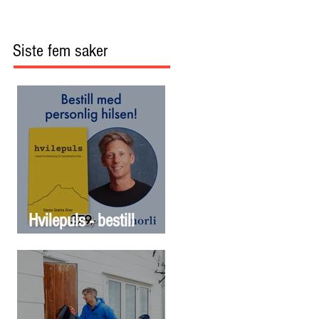
Siste fem saker
Hvilepuls - bestill
signert bok nå