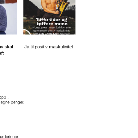
v skal
Ja til positiv maskulinitet
ft
opp i.
or egne penger.
rderinger.