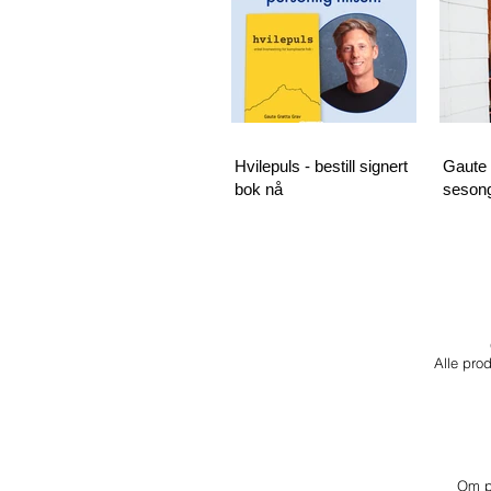
Hvilepuls - bestill signert
Gaute 
bok nå
sesong
Alle prod
Om pr