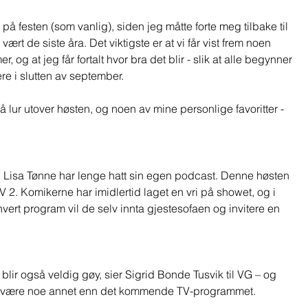
å festen (som vanlig), siden jeg måtte forte meg tilbake til 
ært de siste åra. Det viktigste er at vi får vist frem noen 
 og at jeg får fortalt hvor bra det blir - slik at alle begynner 
re i slutten av september.  
lur utover høsten, og noen av mine personlige favoritter - 
 
g Lisa Tønne har lenge hatt sin egen podcast. Denne høsten 
TV 2. Komikerne har imidlertid laget en vri på showet, og i 
hvert program vil de selv innta gjestesofaen og invitere en 
 blir også veldig gøy, sier Sigrid Bonde Tusvik til VG – og 
l å være noe annet enn det kommende TV-programmet.